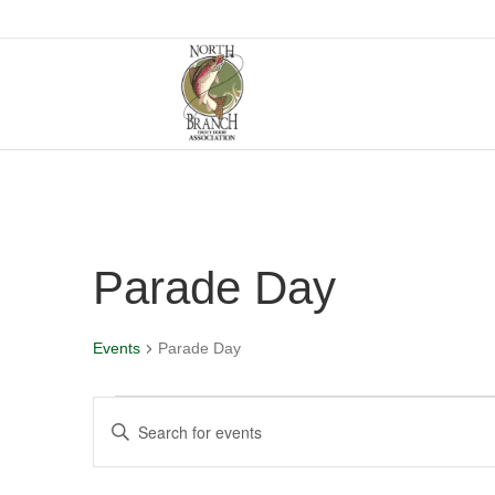
Parade Day
Events
Parade Day
Events
E
E
n
v
t
e