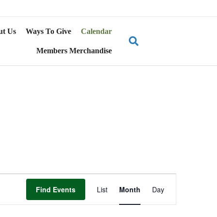
ut Us
Ways To Give
Calendar
Members Merchandise
E
Find Events
List
Month
Day
v
e